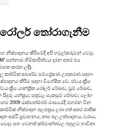
ත රෝලර් තෝරාගැනීම
ම සහ නිෂ්පාදනය කිරීමේදී අපි හවුල්කරුවන් වෙමු.
KM” සන්නාම හිමිකාරීත්වය දරන අතර එය
ථාගත කරන ලදී).
ැල්ලු කාර්මික අඛණ්ඩ සම්ප්‍රේෂණ උපකරණ සඳහා
පාදනය කිරීම සඳහා විශේෂිත වේ. ස්වයංක්‍රීය
ක්‍රීය යාන්ත්‍රික රෝලර් රේඛාව, ඩ්‍රම් රේඛාව,
න සිදුරු යන්ත්‍රය; පතුවළ සැකසුම් රේඛාව; ලෝහ
මාගම 2009 ඔක්තෝම්බර් මාසයේදී මහජන චීන
ාර්මික නිෂ්පාදන බලපත්‍රය ලබා ගත් අතර ජාතික
න අස්ථි ප්‍රවාහනය, තාප බල උත්පාදනය, වරාය,
ර, වෛද්‍ය සහ වෙනත් කර්මාන්තවල බහුලව භාවිතා