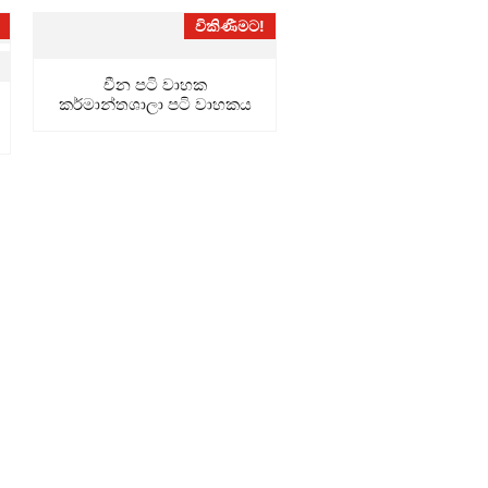
විකිණීමට!
චීන පටි වාහක
කර්මාන්තශාලා පටි වාහකය
සමඟ ...
්ෂණ සම්ප්‍රේෂකයේ