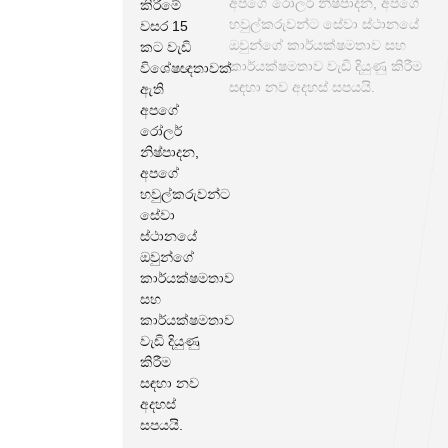
අපගේ රෝලර් නිෂ්පාදන, අපගේ
හවුල්කරුවන්ට සේවා ස්ථානයේ
ඔවුන්ගේ කාර්යක්ෂමතාව සහ
කාර්යක්ෂමතාව වැඩි දියුණු කිරීම
සඳහා නව අදහස් සපයයි.