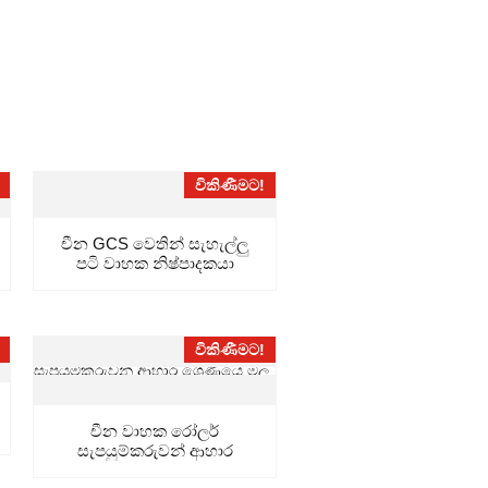
විකිණීමට!
චීන GCS වෙතින් සැහැල්ලු
පටි වාහක නිෂ්පාදකයා
විකිණීමට!
චීන වාහක රෝලර්
සැපයුම්කරුවන් ආහාර
ශ්‍රේණියේ ස්ථාවර...