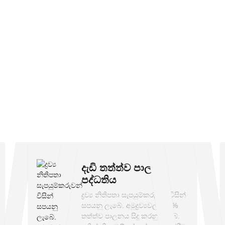
ුඛතම නිෂ්පාදකයා සහ තොග සැපය
ැපයුම් නිෂ්පාදකයා
සහ තොග සැපයුම්කරු, අපට වාහක සැපයුම්, ප්‍
දක් ඇත. වසර ගණනාවක අත්දැකීම් අපගේ
තොග වාහක රෝලර්
ව්‍යා
ෂක සැපයුම් නිෂ්පාදකයා සහ සැපයුම්කරු
, අපි OEM සහ ODM සේවාව
මය මුද්‍රණය කිරීමට අපට දින 10ක් ඇතුළත සැබෑ සාම්පල සෑදිය
ේ නිෂ්පාදන සහ පරිපූර්ණ සේවාව සමඟ ඔබේ ව්‍යාපාරය ඉක්මනින් 
කිරීම
ඔබේ රටට ගැලපෙන පරිදි ඔබේ නිෂ්පාදන, කරුණාකර අප හා 
ෝගික සේවාවක් සහ පුද්ගලීකරණය සැපයීම අපගේ සදාකාලික ලුහුබැ
දැඩි තත්ත්ව පාලන
පද්ධතිය
ද්‍රව්‍ය නිතිපතා සැපයුම්කරුවන් විසින්
සපයනු ලැබේ. අමුද්‍රව්‍යවල 100%
තත්ත්ව පාලනය සිදු කරනු ලැබේ.