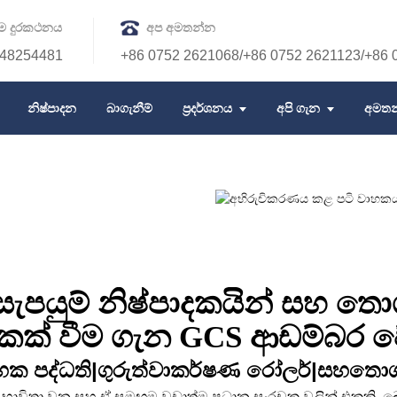
ම දුරකථනය
අප අමතන්න
48254481
+86 0752 2621068/+86 0752 2621123/+86 
නිෂ්පාදන
බාගැනීම්
ප්‍රදර්ශනය
අපි ගැන
අමත
පයුම් නිෂ්පාදකයින් සහ තො
කක් වීම ගැන GCS ආඩම්බර ව
හක පද්ධති|
ගුරුත්වාකර්ෂණ රෝලර්
|සහ
තොග 
 භාවිතා වන සහ ඒ සමඟම වඩාත්ම ප්‍රධාන සංරචක වලින් එකකි. බොහ