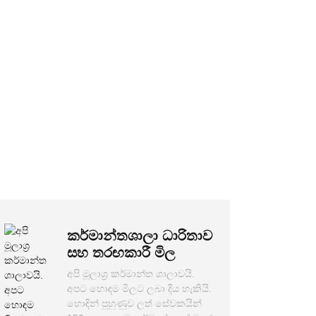
ුම්කරු
රධාන නිෂ්පාදන සහ තවත් බොහෝ දේ නිෂ්පාදනය
පාර සැපයුම් දාමය ඉතා පරිණතයි.
න් පිළිගනිමු, ඔබේ නිර්මාණය අපට එවන්න,
 හැකිය.ඔබ තොග වෙළෙන්දෙකු හෝ සන්නාම
දියුණු කිරීමට අපි ඔබට උදව් කරන්නෙමු.
සම්බන්ධ වීමට නිදහස් වන්න. උසස් තත්ත්වයේ
ඳීමයි!
කර්මාන්තශාලා ධාරිතාව
සහ තරඟකාරී මිල
අපි මූලාශ්‍ර කර්මාන්ත ශාලාවයි.
අපට හොඳම මිලට ලබා දිය හැකියි.
හොඳින් පුහුණුව ලත් සේවකයින්