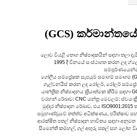
(GCS) කර්මාන්තයේ
ලොව වියළි තොග නිෂ්පාදකයින් සඳහා තලා දැමීම, 
1995 දී චීනයේ සංස්ථාගත කරන ලද ග්ල
සම්පූර්ණයෙන්ම
ගෝලීය සම්ප්‍රේෂක සැපයුම් සමාගම් සමාගම (G
ගැල්වනයිස් කරන ලද රෝලර්, රෝලර් සම්ප්‍රේ
යාන්ත්‍රික නිෂ්පාදනය ක්‍රියාත්මක කිරීම සඳහා
වරහන් රේඛාව: CNC යන්ත්‍ර මෙවලම්; ස්වයංක්‍ර
මුද්දර නිෂ්පාදන රේඛාව. එය ISO9001:20
සමූහාණ්ඩුවේ තත්ත්ව අධීක්ෂණය, පරීක්ෂාව සහ 
ආරක්ෂිත පතල් නිෂ්පාදන භාවිතය සඳහා අනුමත 
සිමෙන්ති කම්හල්, ගල් අඟුරු පතල් සහ ලෝහ වි