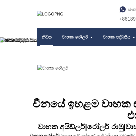
ජංග
+86189
නිවස
වාහක රෝලර්
වාහක පද්ධතිය
චීනයේ ඉහළම වාහක සැ
එ
වාහක අයිඩ්ලර්
|රෝලර් රාමු|වා
වාහක රෝලර්
වාහක සම්ප්‍රේෂණ පද්ධතියක වඩාත්ම