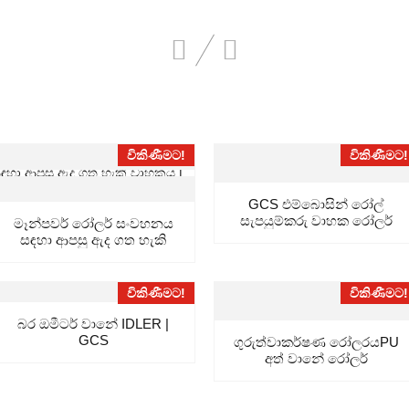
විකිණීමට!
විකිණීමට!
GCS එම්බොසින් රෝල්
සැපයුම්කරු වාහක රෝලර්
මෑන්පවර් රෝලර් සංවහනය
විට්...
සඳහා ආපසු ඇද ගත හැකි
සංවහනය...
විකිණීමට!
විකිණීමට!
බර ඔමීටර් වානේ IDLER |
GCS
ගුරුත්වාකර්ෂණ රෝලරයPU
අත් වානේ රෝලර්