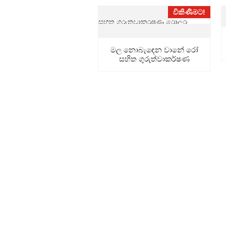
විකිණීමට!
මල නොබැඳෙන වානේ රෝ
සහිත ගුරුත්වාකර්ෂණ
රෝලර් වාහකය...
බර බදු සම්ප්‍රේ