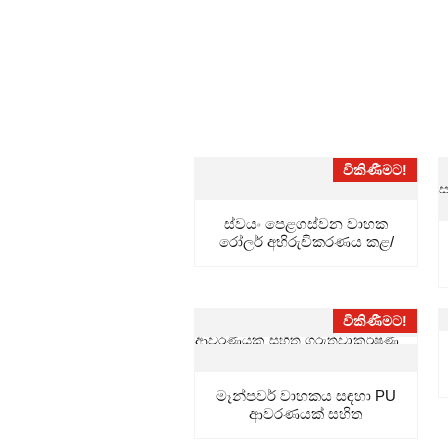
විකිණීමට!
ස්වයං පෙළගස්වන වාහක
රෝලර් අභිරුචිකරණය කළ/
තොග
විකිණීමට!
මෑන්පවර් වාහකය සඳහා PU
ආවරණයක් සහිත
ගුරුත්වාකර්ෂණ රෝලරය