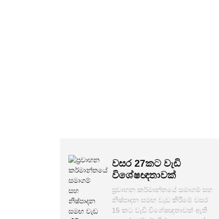
ප්‍රම
ප්‍රමුඛයෙකු ලෙස
බර/සැහැල්ලු බදු සම්ප්‍රේෂක ස
කිරීමේ වසර 28 ක පළපුරුද්
විශිෂ්ට වෙළඳ නාම තොගයක් ලෙස
සම්ප්‍රේ
නිෂ්පාදන සහ ඇසුරුම්වල ඔබේ වෙළඳ නා
හිමිකරුවෙකු වුවද, අපගේ උසස් තත්ත්වය
ඔබට ආරම්භ කිරීමට අවශ්‍ය නම්
අභිරුචිකරණය 
පාරිභ
වසර 27කට වැඩි
විශේෂඥතාවක්
ප්‍රවාහන කර්මාන්තයේ සමාගම් සහ
නිෂ්පාදන සමඟ වැඩ කිරීමේ වසර
15 කට වැඩි විශේෂඥතාවක් ඇති