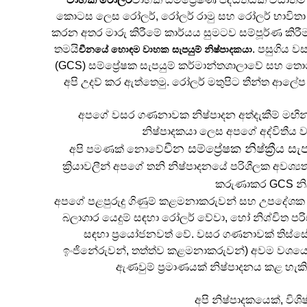
කොටස ලෙස රෝලර්, රෝලර් රාමු සහ රෝලර් භාවිතා කිර
කරන අතර මාරු කිරීමේ කාර්යය සුමටව සම්පූර්ණ කිරීම 
තමයි
. පසුගිය ව
චීනයේ හොඳම වාහක සැපයුම් නිෂ්පාදකයා
(GCS) සම්ප්‍රේෂක සැපයුම් කර්මාන්තශාලාවේ සහ ත
අපි උදව් කර ඇත්තෙමු. රෝලර් මතුපිට තීන්ත ආලේප
අපගේ වසර ගණනාවක නිෂ්පාදන අත්දැකීම් මඟින
නිෂ්පාදකයා ලෙස අපගේ අද්විතීය
චීන සම්ප්‍රේෂක නිෂ්ක්‍රීය ස
අපි පමණක් නොවේ
ක්‍රියාවලීන් අපගේ තනි නිෂ්පාදනයේ පරිශීලක අවශ්‍ය
කරුණාකර GCS නිල
අපගේ පළපුරුදු ගිණුම් කළමනාකරුවන් සහ උපදේශක ක
බලාගාර යෙදුම් සඳහා රෝලර් වේවා, හෝ නිශ්චිත ප
සඳහා ප්‍රයෝජනවත් වේ. වසර ගණනාවක් තිස්සේ
ඉංජිනේරුවන්, තත්ත්ව කළමනාකරුවන්) අවම වශයෙන් 
ඇණවුම් ප්‍රමාණයක් නිෂ්පාදනය කළ හැ
අපි නිෂ්පාදකයෙක්, ව