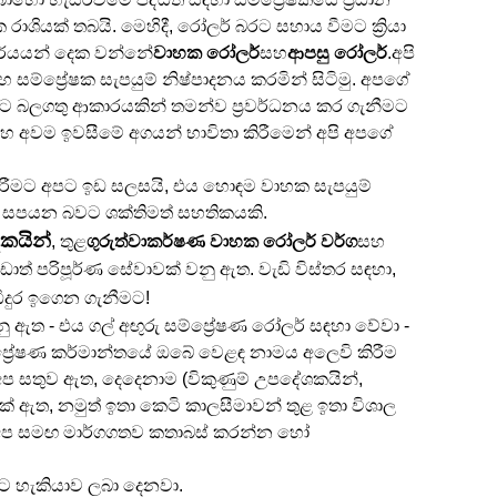
ශියක් තබයි. මෙහිදී, රෝලර් බරට සහාය වීමට ක්‍රියා
කාර්යයන් දෙක වන්නේ
වාහක රෝලර්
සහ
ආපසු රෝලර්
.අපි
ම්ප්‍රේෂක සැපයුම් නිෂ්පාදනය කරමින් සිටිමු. අපගේ
ලට බලගතු ආකාරයකින් තමන්ව ප්‍රවර්ධනය කර ගැනීමට
 සහ අවම ඉවසීමේ අගයන් භාවිතා කිරීමෙන් අපි අපගේ
ිරීමට අපට ඉඩ සලසයි, එය හොඳම වාහක සැපයුම්
ා සපයන බවට ශක්තිමත් සහතිකයකි.
දකයින්
, තුළ
ගුරුත්වාකර්ෂණ වාහක රෝලර් වර්ග
සහ
වඩාත් පරිපූර්ණ සේවාවක් වනු ඇත. වැඩි විස්තර සඳහා,
ිදුර ඉගෙන ගැනීමට!
ත - එය ගල් අඟුරු සම්ප්‍රේෂණ රෝලර් සඳහා වේවා -
ප්‍රේෂණ කර්මාන්තයේ ඔබේ වෙළඳ නාමය අලෙවි කිරීම
ප සතුව ඇත, දෙදෙනාම (විකුණුම් උපදේශකයින්,
් ඇත, නමුත් ඉතා කෙටි කාලසීමාවන් තුළ ඉතා විශාල
න, අප සමඟ මාර්ගගතව කතාබස් කරන්න හෝ
ට හැකියාව ලබා දෙනවා.