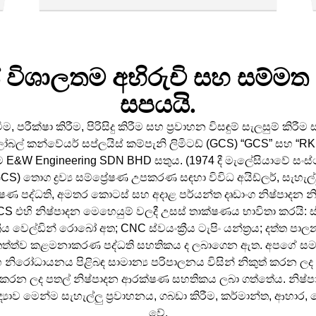
 විශාලතම අභිරුචි සහ සම්ම
සපයයි.
පරීක්ෂා කිරීම, පිරිසිදු කිරීම සහ ප්‍රවාහන විසඳුම් සැලසුම් කිරී
ෝබල් කන්වේයර් සප්ලයිස් කම්පැනි ලිමිටඩ් (GCS) “GCS” සහ “R
 E&W Engineering SDN BHD සතුය. (1974 දී මැලේසියාවේ සංස්
CS) තොග ද්‍රව්‍ය සම්ප්‍රේෂණ උපකරණ සඳහා විවිධ අයිඩ්ලර්, සැහ
ෂණ පද්ධති, අමතර කොටස් සහ අදාළ පර්යන්ත දෘඩාංග නිෂ්පාදන නිෂ්
 GCS එහි නිෂ්පාදන මෙහෙයුම් වලදී උසස් තාක්ෂණය භාවිතා කරයි: ස්වයං
ීය වෙල්ඩින් රොබෝ අත; CNC ස්වයංක්‍රීය ටැපිං යන්ත්‍රය; දත්ත පාල
15 තත්ත්ව කළමනාකරණ පද්ධති සහතිකය ද ලබාගෙන ඇත. අපගේ ස
නිරෝධායනය පිළිබඳ සාමාන්‍ය පරිපාලනය විසින් නිකුත් කරන ලද ක
කරන ලද පතල් නිෂ්පාදන ආරක්ෂණ සහතිකය ලබා ගත්තේය. නිෂ්පාද
ද්‍යාව මෙන්ම සැහැල්ලු ප්‍රවාහනය, ගබඩා කිරීම, කර්මාන්ත, ආහා
වේ.