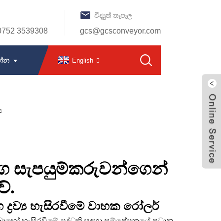
විද්‍යුත් තැපෑල
0752 3539308
gcs@gcsconveyor.com
න්න
English
ග සැපයුම්කරුවන්ගෙන්
ේ.
ද්‍රව්‍ය හැසිරවීමේ වාහක රෝලර්
ෝ හැසිරවීමේ පද්ධති සඳහා සම්ප්‍රේෂකයේ ප්‍රධාන