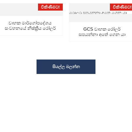
විකිණීමට!
විකිණීමට!
වාහක මාර්ගෝපදේශය
සංවහනයේ නිෂ්ක්‍රීය රෝලර්
GCS වාහක රෝලර්
ගැලපීම...
සපයන්නා අතේ ගෙන යා
හැකි පටි පරිවර්තනය...
සියල්ල බලන්න
ෂක රෝලර්/සැහැල්ලු ගුරුත්වාකර