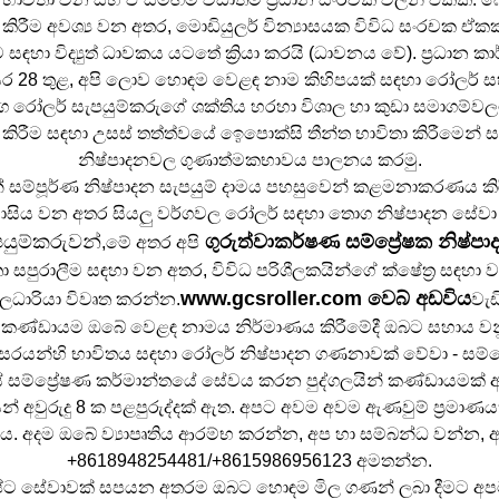
ීම අවශ්‍ය වන අතර, මොඩියුලර් වින්‍යාසයක විවිධ සංරචක ඒකක රා
සඳහා විද්‍යුත් ධාවකය යටතේ ක්‍රියා කරයි (ධාවනය වේ). ප්‍රධාන 
සර 28 තුළ, අපි ලොව හොඳම වෙළඳ නාම කිහිපයක් සඳහා රෝලර් සහ ස
ොග රෝලර් සැපයුම්කරුගේ ශක්තිය හරහා විශාල හා කුඩා සමාගම්ව
 කිරීම සඳහා උසස් තත්ත්වයේ ඉෙපොක්සි තීන්ත භාවිතා කිරීමෙන්
නිෂ්පාදනවල ගුණාත්මකභාවය පාලනය කරමු.
් සම්පූර්ණ නිෂ්පාදන සැපයුම් දාමය පහසුවෙන් කළමනාකරණය ක
 වාසිය වන අතර සියලු වර්ගවල රෝලර් සඳහා තොග නිෂ්පාදන සේව
ැපයුම්කරුවන්
ගුරුත්වාකර්ෂණ සම්ප්‍රේෂක නිෂ්පා
,
මේ අතර අපි
තා සපුරාලීම සඳහා වන අතර, විවිධ පරිශීලකයින්ගේ ක්ෂේත්‍ර සඳහා 
www.gcsroller.com වෙබ් අඩවිය
ධාරියා විවෘත කරන්න.
වැඩ
ණ්ඩායම ඔබේ වෙළඳ නාමය නිර්මාණය කිරීමේදී ඔබට සහාය වනු ඇ
රිසරයන්හි භාවිතය සඳහා රෝලර් නිෂ්පාදන ගණනාවක් වේවා - සම්
 සම්ප්‍රේෂණ කර්මාන්තයේ සේවය කරන පුද්ගලයින් කණ්ඩායමක් අ
අවුරුදු 8 ක පළපුරුද්දක් ඇත. අපට අවම අවම ඇණවුම් ප්‍රමාණයක
කිය. අදම ඔබේ ව්‍යාපෘතිය ආරම්භ කරන්න, අප හා සම්බන්ධ වන්
+8618948254481/+8615986956123 අමතන්න.
ිශිෂ්ට සේවාවක් සපයන අතරම ඔබට හොඳම මිල ගණන් ලබා දීමට අප