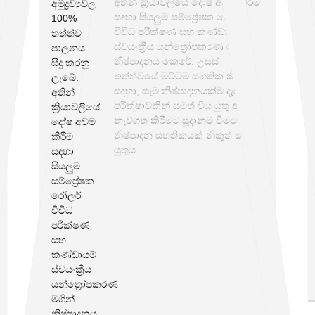
අතින් ක්‍රියාවලියේ දෝෂ අවම කිරීම
සඳහා සියලුම සම්ප්‍රේෂක රෝලර්
විවිධ පරීක්ෂණ සහ කණ්ඩායම්
ස්වයංක්‍රීය යන්ත්‍රෝපකරණ මගින්
නිෂ්පාදනය කෙරේ. උසස්
තත්ත්වයේ මට්ටම සහතික කිරීම
සඳහා, සෑම නිෂ්පාදනයක්ම දැඩි
පරීක්ෂාවකින් සමත් විය යුතු අතර
නැව්ගත කිරීමට සූදානම් වීමට පෙර
නිෂ්පාදන සහතිකයක් නිකුත් කළ
යුතුය.