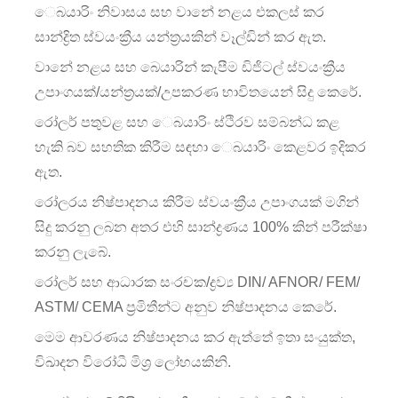
ෙබයාරිං නිවාසය සහ වානේ නළය එකලස් කර
සාන්ද්‍රිත ස්වයංක්‍රීය යන්ත්‍රයකින් වෑල්ඩින් කර ඇත.
වානේ නළය සහ බෙයාරින් කැපීම ඩිජිටල් ස්වයංක්‍රීය
උපාංගයක්/යන්ත්‍රයක්/උපකරණ භාවිතයෙන් සිදු කෙරේ.
රෝලර් පතුවළ සහ ෙබයාරිං ස්ථිරව සම්බන්ධ කළ
හැකි බව සහතික කිරීම සඳහා ෙබයාරිං කෙළවර ඉදිකර
ඇත.
රෝලරය නිෂ්පාදනය කිරීම ස්වයංක්‍රීය උපාංගයක් මගින්
සිදු කරනු ලබන අතර එහි සාන්ද්‍රණය 100% කින් පරීක්ෂා
කරනු ලැබේ.
රෝලර් සහ ආධාරක සංරචක/ද්‍රව්‍ය DIN/ AFNOR/ FEM/
ASTM/ CEMA ප්‍රමිතීන්ට අනුව නිෂ්පාදනය කෙරේ.
මෙම ආවරණය නිෂ්පාදනය කර ඇත්තේ ඉතා සංයුක්ත,
විඛාදන විරෝධී මිශ්‍ර ලෝහයකිනි.