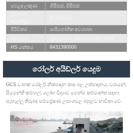
වෙළඳ ලකුණ
ජීසීඑස්, ජීසීඑස්
ප්‍රවාහන
ලී පෙට්ටිය
පැකේජය
පිරිවිතර
පාරිභෝගික අවශ්‍යතා
සම්භවය
ගුවැන්ඩොං, චීනය (මේන්ලන්ඩ්)
HS කේතය
8431390000
රෝලර් අයිඩ්ලර් යෙදුම
GCS වාහක රෝලර් නිෂ්පාදන තාප බල උත්පාදනය, වරායන්,
සිමෙන්ති කම්හල්, ලෝහ විද්‍යාව මෙන්ම කර්මාන්ත සඳහා
සැහැල්ලු තීරුබදු සම්ප්‍රේෂණ උපාංගවල බහුලව භාවිතා වේ.