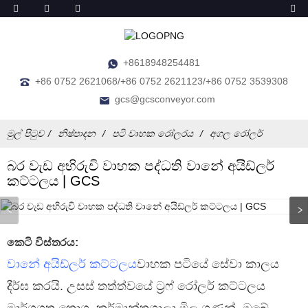
+8618948254481
+86 0752 2621068/+86 0752 2621123/+86 0752 3539308
gcs@gcsconveyor.com
මුල් පිටුව
නිෂ්පාදන
පටි වාහක රෝලරය
අගල රෝලර්
බර වැඩ අභිරුචි වාහක පද්ධති වානේ අයිඩ්ලර්
කට්ටලය | GCS
කෙටි විස්තරය:
වානේ අයිඩ්ලර් කට්ටලය
වාහක පටියේ සේවා කාලය
දීර්ඝ කරයි. උසස් තත්ත්වයේ ට්‍රෆ් රෝලර් කට්ටලය