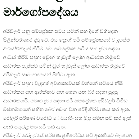
මාර්ගෝපදේශය
අයිඩ්ලර් යනු සම්ප්‍රේෂක පටිය යටින් සහ දිගේ විහිදෙන
සිලින්ඩරාකාර දඬු වේ. එය ත්‍රොග් පටි සම්ප්‍රේෂකයේ වැදගත්ම
අංගය/එකලස් කිරීම වේ. සම්ප්‍රේෂක පටිය සහ ද්‍රව්‍ය සඳහා
ආධාර කිරීම සඳහා ඩ්‍රොග් හැඩැති ලෝහ ආධාරක රාමුවේ
ආධාරක පැත්තට යටින් ඩ්‍රග් හැඩැති ලෝහ ආධාරක රාමුවේ
අයිඩ්ලර් සාමාන්‍යයෙන් පිහිටා ඇත.
අයිඩ්ලර් සඳහා වැදගත් අවශ්‍යතාවයක් වන්නේ පටියේ නිසි
ආධාරකය සහ ආරක්ෂාව සහ ගෙන යන බර සඳහා සුදුසු
ආධාරකයයි. තොග ද්‍රව්‍ය සඳහා පටි සම්ප්‍රේෂක අයිඩ්ලර් විවිධ
විෂ්කම්භයන් සහිත බෙර අඩංගු වන පරිදි නිර්මාණය කර ඇත.
රෝලර් ඝර්ෂණ විරෝධී ෙබයාරිං සහ මුද්‍රා සමඟ සවි කර ඇති
අතර පතුවළ මත සවි කර ඇත.
අයිඩ්ලර් රෝලරයේ ඝර්ෂණ ප්‍රතිරෝධය පටි ආතතියට බලපාන