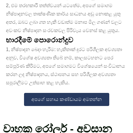
2, එම තරඟකාරී තත්ත්වයන් යටතේම, අපගේ සමාගම
නිෂ්පාදනවල තාක්ෂණික කාර්ය සාධනය අඩු නොකළ යුතු
අතර, ඔබට ලබා ගත හැකි වඩාත්ම මනාප මිල ගණන් වලට
අවංකව නිෂ්පාදන සංරචකවල පිරිවැය වෙනස් කළ යුතුය.
භාරදීමේ පොරොන්දුව
1, නිෂ්පාදන බෙදා හැරීම: හැකිතාක් දුරට පරිශීලක අවශ්‍යතා
අනුව, විශේෂ අවශ්‍යතා තිබේ නම්, කාලසටහනට පෙර
සම්පූර්ණ කිරීමට, අපගේ සමාගමට විශේෂයෙන් සංවිධානය
කරන ලද නිෂ්පාදනය, ස්ථාපනය සහ පරිශීලක අවශ්‍යතා
සපුරාලීමට උත්සාහ කළ හැකිය.
අපගේ සහාය කණ්ඩායම අමතන්න
වාහක රෝලර් - අවසාන