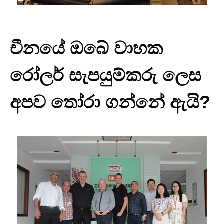
චීනයේ ඔබේ වාහක
රෝලර් සැපයුම්කරු ලෙස
අපව තෝරා ගන්නේ ඇයි?