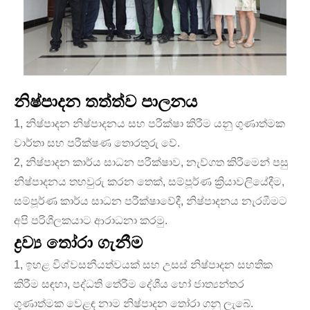
නිෂ්පාදන තත්ත්ව පාලනය
1, නිෂ්පාදන නිෂ්පාදනය සහ පරීක්ෂා කිරීම යනු ගුණාත්මක
වාර්තා සහ පරීක්ෂණ තොරතුරු වේ.
2, නිෂ්පාදන කාර්ය සාධන පරීක්ෂාව, නැව්ගත කිරීමෙන් පසු
නිෂ්පාදනය තහවුරු කරන තෙක්, සම්පූර්ණ ක්‍රියාවලියේදීම,
සම්පූර්ණ කාර්ය සාධන පරීක්ෂාවේදී, නිෂ්පාදනය නැරඹීමට
අපි පරිශීලකයාට ආරාධනා කරමු.
ද්‍රව්‍ය තෝරා ගැනීම
1, ඉහළ විශ්වසනීයත්වයක් සහ උසස් නිෂ්පාදන සහතික
කිරීම සඳහා, පද්ධති තේරීම දේශීය හෝ ජාත්‍යන්තර
ගුණාත්මක වෙළඳ නාම නිෂ්පාදන තෝරා ගනු ලැබේ.