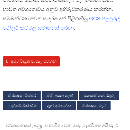
මාර්ගගත තොග, කර්මාන්තශාලා මිල ගණන්, ඔබේ
භාවිත අවශ්‍යතාවය අනුව අභිරුචිකරණය කරන්න.
සම්බන්ධතා වෙත සාදරයෙන් පිළිගනිමු.
GCS පළපුරුදු
රෝලර් කට්ටල සමාගමක් හරහා
.
අපට විද්‍යුත් තැපෑල එවන්න
නිෂ්පාදන විස්තර
නිති අසන පැණ
සමාගම් තොරතුරු
උණුසුම් විකිණීම
දැන් අමතන්න
නිෂ්පාදන ටැග්
වර්තමානයේ, බහුලව භාවිතා වන පෙළගැස්වීමේ අයිඩ්ලර්