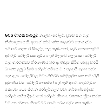
GCS වාහක සැපයුම්
නාලිකා රෝලර්, ඩ්‍රම්ස් සහ රාමු
නිෂ්පාදකයෙකි. අපගේ කර්මාන්ත ශාලාවට තොග ද්‍රව්‍ය
සමාගම් සඳහා ඒ සියල්ල කළ හැකි අතර, සෑම කෙනෙකුටම
අභිරුචි රෝලර් සහ දැරිය හැකි මිලකට ගැලපෙන රෝලර්
රාමු මාර්ගගතව නිර්මාණය කර ඇණවුම් කිරීම පහසු කරයි.
බලගතු ලුහුබැඳීමේ රෝලර් පටියේ මැද ඵලදායී ලෙස රඳවා
ගනු ඇත. රෝලර්වල මධ්‍ය පිහිටීම සමමුහුර්ත සහ නම්‍යශීලී
භ්‍රමණය වන රෝලර් දෙකකින් සෑදී ඇති අතර, නැඹුරුවන
කොටස මධ්‍ය ස්ථාන රෝලර්වලට වඩා මාර්ගෝපදේශක
රෝලර් සහිත දිගු වානේ රෝලර් නිසාය. වාහකය ක්‍රියා කරන
විට අපගමනය නිපදවීමට එයට පටිය රඳවා ගත හැකිය.