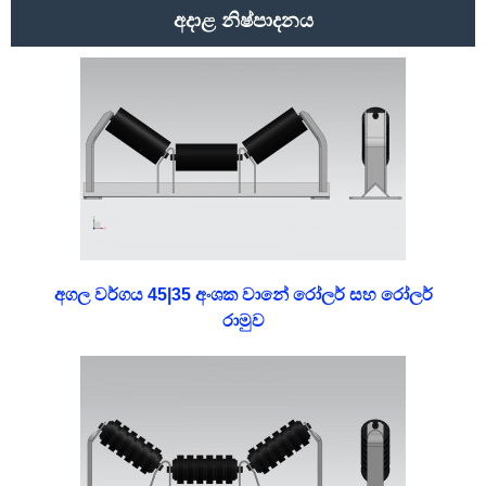
අදාළ නිෂ්පාදනය
අගල වර්ගය 45|35 අංශක වානේ රෝලර් සහ රෝලර්
රාමුව