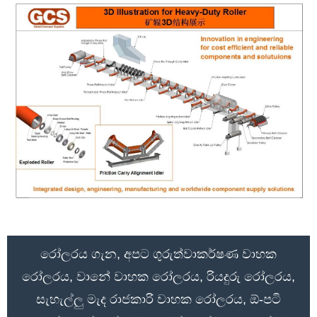
රෝලරය ගැන, අපට ගුරුත්වාකර්ෂණ වාහක
රෝලරය, වානේ වාහක රෝලරය, රියදුරු රෝලරය,
සැහැල්ලු මැද රාජකාරි වාහක රෝලරය, ඕ-පටි