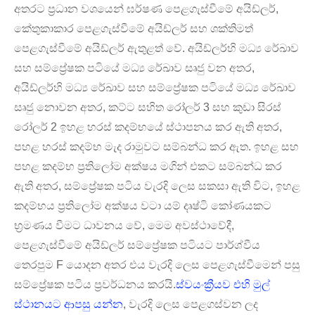
අතරට ප්‍රධාන වශයෙන් ඝර්ෂණ පෙළගැස්වීමේ අයිඩ්ලර්,
කේතුකාකාර පෙළගැස්වීමේ අයිඩ්ලර් සහ ශක්තිමත්
පෙළගැස්වීමේ අයිඩ්ලර් ඇතුළත් වේ. අයිඩ්ලර්හි මධ්‍ය රේඛාව
සහ සම්ප්‍රේෂක පටියේ මධ්‍ය රේඛාව සෘජු වන අතර,
අයිඩ්ලර්හි මධ්‍ය රේඛාව සහ සම්ප්‍රේෂක පටියේ මධ්‍ය රේඛාව
සෘජු නොවන අතර, කට්ට සහිත රෝලර් 3 සහ කුඩා සිරස්
රෝලර් 2 ඉහළ හරස් කදම්භයේ ස්ථාපනය කර ඇති අතර,
පහළ හරස් කදම්භ මැද රාමුවට සම්බන්ධ කර ඇත. ඉහළ සහ
පහළ කදම්භ ප්‍රතිලෝම අක්ෂය මගින් එකට සම්බන්ධ කර
ඇති අතර, සම්ප්‍රේෂක පටිය වැරදි ලෙස සකසා ඇති විට, ඉහළ
කදම්භය ප්‍රතිලෝම අක්ෂය වටා යම් දෘෂ්ටි කෝණයකට
භ්‍රමණය වීමට ධාවනය වේ, මෙම අවස්ථාවේදී,
පෙළගැස්වීමේ අයිඩ්ලර් සම්ප්‍රේෂක පටියට පාර්ශ්වීය
තෙරපුම F යොදන අතර එය වැරදි ලෙස පෙළගැස්වීමෙන් පසු
සම්ප්‍රේෂක පටිය ප්‍රවර්ධනය කරයි.
ස්වයංක්‍රීයව එහි මුල්
ස්ථානයට ආපසු යන්න
, වැරදි ලෙස පෙළගස්වන ලද