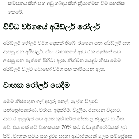
කම්පනයකින් සහ අඩු ශබ්දයකින් ක්‍රියාත්මක වීම සහතික
කෙරේ.
විවිධ වර්ගයේ අයිඩ්ලර් රෝලර්
අයිඩ්ලර් රෝලර් වර්ග දෙකක් තිබේ: රැගෙන යන අයිඩ්ලර් සහ
ආපසු එන අයිඩ්ලර්. ඒවා වාහකයේ ආධාරක පැත්තේ සහ
ආපසු එන පැත්තේ පිහිටා ඇත. නිශ්චිත යෙදුම් නිසා මෙම
අයිඩ්ලර් වලට බොහෝ වර්ග සහ කාර්යයන් ඇත.
වාහක රෝලර් යෙදීම
මෙම නිෂ්පාදන ගල් අඟුරු පතල්, ලෝහ විද්‍යාව,
යන්ත්‍රෝපකරණ, වරාය, ඉදිකිරීම්, විදුලිය, රසායන විද්‍යාව,
ආහාර ඇසුරුම් සහ අනෙකුත් කර්මාන්තවල බහුලව භාවිතා
වේ. එය එක් පටි වාහකයක 70% කට වඩා ප්‍රතිරෝධයක් දරා
සිටී. වාහක පටිය සහ ද්‍රව්‍ය සඳහා ආධාරකයක් ලෙස සම්ප්‍රේෂක