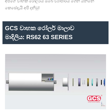
අපගේ වාහක රෝලරය ඔබේ ව්‍යාපාරය ගෙන යන්නේ
කෙසේදැයි අපි දනිමු!
GCS වාහක රෝලර් මාලාව
මාදිලිය: RS62 63 SERIES