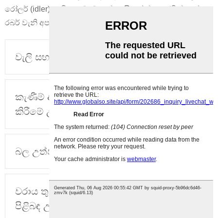
රෝලර් (idler) භාවිතා වේ. වානේ, නයිලෝන්, සෙරමික් හෝ
රබර් වැනි අප සපයන බොහෝ වර්ගවල රෝලර් තිබේ.
වැලි සහ සමස්ථ වාහක උදාහරණය
කැණීම් අමුද්‍රව්‍ය පැටවීම සහ ප්‍රවාහනය
කිරීමේ උදාහරණය
බල උත්පාදන සම්ප්‍රේෂක උදාහරණය
වරාය තුළ තොග ගල් අඟුරු ප්‍රවාහනය
පිළිබඳ උදාහරණය