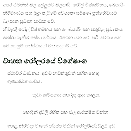
අතර එමඟින් බල ඉල්ලුමට බලපායි. රෝල් විෂ්කම්භය, බෙයාරිං
නිර්මාණය සහ මුද්‍රා තැබීමේ අවශ්‍යතා ඝර්ෂණ ප්‍රතිරෝධයට
බලපාන ප්‍රධාන සාධක වේ.
නිවැරදි රෝල් විෂ්කම්භය සහ ෙබයාරිං සහ පතුවළ ප්‍රමාණය
තෝරා ගැනීම සේවා වර්ගය, රැගෙන යන බර, පටි වේගය සහ
මෙහෙයුම් තත්ත්වයන් මත පදනම් වේ.
වාහක රෝලරයේ විශේෂාංග
ස්ථාවර ධාවනය, අවම නඩත්තුවක් සහිත හොඳ
ගුණාත්මකභාවය.
කුඩා කම්පනය සහ දිගු ආයු කාලය.
හොඳින් දූවිලි රහිත සහ ජල ආරක්ෂිත වන්න.
ඉහළ නිරවද්‍ය වානේ පයිප්ප මඟින් රෝලර්/අයිඩ්ලර් අඩු