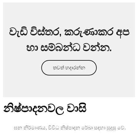
වැඩි විස්තර, කරුණාකර අප
හා සම්බන්ධ වන්න.
තවත් හදාරන්න
නිෂ්පාදනවල වාසි
ඝන නිර්මාණය, විවිධ නිෂ්පාදන රේඛා සඳහා සුදුසු වේ.