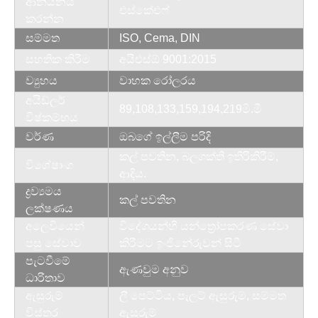
ආනයනය
එස්කේඑෆ්
කරන්න
සම්මත
ISO, Cema, DIN
සහතික කිරීම
අයිඑස්ඕ 9001:2015
ව්‍යුහය
වාහක රෝලරය
අයිඩ්ලර්
89,108,133,159,194,219මි.මී
විෂ්කම්භය
වර්ණ
ඔබගේ ඉල්ලීම පරිදි
කල් පවතින, බලශක්ති ඉතිරිකිරීම්,
විශේෂාංග
ආදිය.
ද්‍රව්‍යමය
කල් පවතින
ලක්ෂණය
අලෙවියෙන්
විදේශයන්හි යන්ත්‍රෝපකරණ සේවා
පසු සේවාව
කිරීමට ඉංජිනේරුවන් සිටී
පැටවීමේ
ඇණවුම අනුව
ධාරිතාව
ඇසුරුම්
ලී පෙට්ටිය, පැලට් ඇසුරුම්, සම්මත
විස්තර
ඇසුරුම්