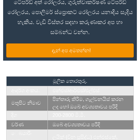
ටේපර්ඩ් අත් රෝලරය, ගුරුත්වාකර්ෂණ ටේපර්ඩ්
රෝලරය, පොලිමර් ස්ප්‍රොකට් රෝලරය යනාදිය සෑදිය
හැකිය. වැඩි විස්තර සඳහා කරුණාකර අප හා
සම්බන්ධ වන්න.
දැන් අප අමතන්න!
මූලික තොරතුරු
.
ආදර්ශ අංකය.
එන්එස්/ආර්එස්/එල්එස්
පින්තාරු කිරීම, ගැල්වනයිස් කරන
මතුපිට නිමාව
ලද හෝ ඔබේ අවශ්‍යතාවය පරිදි
දිග
200-2800 මි.මී.
වර්ණ
ඔබේ අවශ්‍යතාවය පරිදි
ෙබයාරිං
ලයික් (චීන ප්‍රසිද්ධ) එන්එස්කේ,