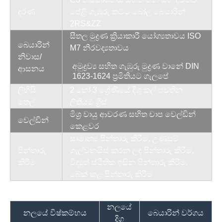
දරණ
පේළි ගැඹුරු කට්ට බෝල බෙයාරින්
2RS&ZZ
සීතල මුද්‍රණ ක්‍රියාකාරී යෝග්‍යතාවය ISO
බෙයාරින්
M7 නිරවද්‍යතාවය
නිවාස/
අමුද්‍රව්‍ය සහිත ගැඹුරු මුද්‍රණ වානේ DIN
ආසනය
1623-1624 ප්‍රමිතියට ගැලපේ
ලිහිසි
2 හෝ 3 ශ්‍රේණියේ දිගු කල් පවතින
තෙල්
ලිතියම් ග්‍රීස්
මිශ්‍ර වායු ආවරණ සහිත චාප වෙල්ඩින්
වෙල්ඩින්
කෙළවර
සාමාන්‍ය පින්තාරු කිරීම, උණුසුම්
පින්තාරු
ගැල්වනයිස් කරන ලද පින්තාරු කිරීම,
කිරීම
විද්‍යුත් ස්ථිතික ඉසින පින්තාරු කිරීම,
බේක් කළ පින්තාරු කිරීම
නලයේ
නලයේ විෂ්කම්භය
බෙයාරින් වර්ගය
දිග