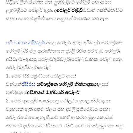
පිළිවෙලින් රැගෙන යන ලුහුබැඳීමේ රෝලර් සහ ආපසු
ලුහුබැඳීමේ රෝලර් ඇත. ද
රෝලර් රාමුව
වඩාත් ශක්තිමත් වීම
සඳහා වෙනස් ප්‍රමිතියකට අනුව නිර්මාණය කර ඇත.
පටි වාහක අයිඩ්ලර්
අගල රෝලර් අගල අයිඩ්ලර් සම්ප්‍රේෂක
රෝලර් RS ජල ආරක්ෂිත සහ දූවිලි රහිත බර වැඩ රෝලර්/
අයිඩ්ලර්--ආපසු රෝලර්/අයිඩ්ලර්/රෝල්, වාහක රෝල්, අගල
රෝලර්/අයිඩ්ලර්/රෝල්
1. මෙම RS ශ්‍රේණියේ රෝලර් අයත්
වන්නේ
ජීසීඑස්
සම්ප්‍රේෂක රෝලර් නිෂ්පාදකයා
උසස්
තත්ත්වයේ
c
චීනයේ ඔන්වයර් රෝලර්
.
2. මෙම ආපසු/වාහක/අගල රෝලරය ඉහළ නිරවද්‍යතා
ව්‍යුහයක් ඇති අතර, ජලය සහ දූවිලි ප්‍රතිරෝධය සඳහා
රෝලරයේ හොඳ හැකියාව සහතික කරන මුද්‍රා කොටස්
නවයක් දක්වා සමන්විත වේ. රබර් හෝ වානේ මුද්‍රා සහ බහු-