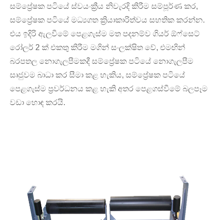
සම්ප්‍රේෂක පටියේ ස්වයංක්‍රීය නිවැරදි කිරීම සම්පූර්ණ කර,
සම්ප්‍රේෂක පටියේ මධ්‍යගත ක්‍රියාකාරිත්වය සහතික කරන්න.
එය ඉදිරි ඇලවීමේ පෙළගැස්ම මත පදනම්ව ගියර් ඕෆ්සෙට්
රෝලර් 2 ක් එකතු කිරීම මගින් සංලක්ෂිත වේ, එමඟින්
බරපතල නොගැලපීමකදී සම්ප්‍රේෂක පටියේ නොගැලපීම
සෘජුවම බාධා කර සීමා කළ හැකිය, සම්ප්‍රේෂක පටියේ
පෙළගැස්ම ප්‍රවර්ධනය කළ හැකි අතර පෙළගස්වීමේ බලපෑම
වඩා හොඳ කරයි.