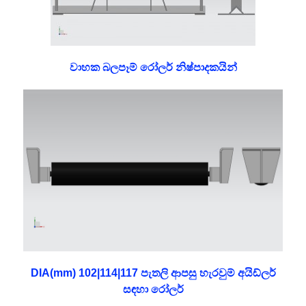
වාහක බලපෑම් රෝලර් නිෂ්පාදකයින්
DIA(mm) 102|114|117 පැතලි ආපසු හැරවුම් අයිඩ්ලර්
සඳහා රෝලර්