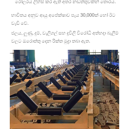
රෝලරය ලිහිසි කර ඇති අතර නඩත්තුවකින් තොරය.
භාවිතය අනුව ආයු අපේක්ෂාව පැය 30,000ක් හෝ ඊට
වැඩි වේ.
ජලය, ලුණු, දුම්, වැලිගල් සහ දූවිලි විරෝධී අත්හදා බැලීම්
වලට ඔරොත්තු දෙන රික්ත මුද්‍රා තබා ඇත.