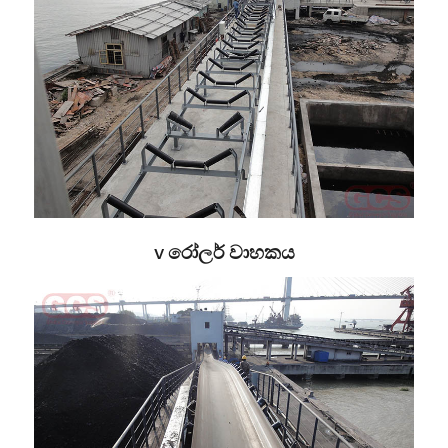
v රෝලර් වාහකය