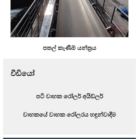
පතල් කැණීම් යන්ත්‍රය
වීඩියෝ
පටි වාහක රෝලර් අයිඩ්ලර්
වාහකයේ වාහක රෝලරය හඳුන්වාදීම