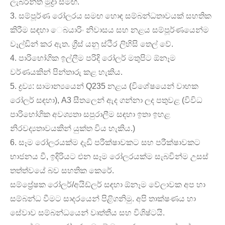
ලැබිරින්ත් මුද්‍රා සමඟ.
3. සම්පූර්ණ රෝලරය සමඟ හොඳ සම්බන්ධතාවයක් සහතික
කිරීම සඳහා ෙබයාරිං නිවාසය සහ නළය සම්පූර්ණයෙන්ම
වෑල්ඩින් කර ඇත. ග්‍රීස් යනු ස්ථිර ලිහිසි තෙල් වේ.
4. පාරිභෝගික ඉල්ලීම පරිදි රෝලර් මතුපිට ඕනෑම
වර්ණයකින් පින්තාරු කළ හැකිය.
5. ද්‍රව්‍ය: සාමාන්‍යයෙන් Q235 නළය (විශේෂයෙන් වාහක
රෝලර් සඳහා), A3 සීතලෙන් ඇද ගන්නා ලද පතුවළ (විවිධ
පාරිභෝගික අවශ්‍යතා සපුරාලීම සඳහා ඉතා ඉහළ
නිරවද්‍යතාවයකින් යුක්ත විය හැකිය.)
6. සෑම රෝලරයක්ම දැඩි පරීක්ෂාවකට සහ පරීක්ෂාවකට
භාජනය වී, ඉදිරියට එන සෑම රෝලරයක්ම සැබවින්ම උසස්
තත්ත්වයේ බව සහතික කෙරේ.
සම්ප්‍රේෂක රෝලර්/අයිඩ්ලර් සඳහා ඕනෑම වේලාවක අප හා
සම්බන්ධ වීමට සාදරයෙන් පිළිගනිමු. අපි තාක්ෂණය හා
සේවාව සම්බන්ධයෙන් වෘත්තීය සහ විශිෂ්ටයි.