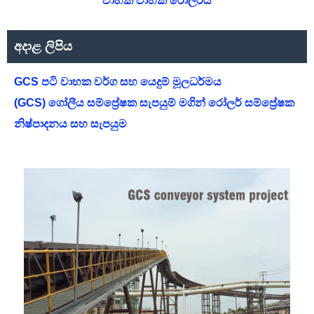
වාහක වාහක රෝලරය
අදාළ ලිපිය
GCS පටි වාහක වර්ග සහ යෙදුම් මූලධර්මය
(GCS) ගෝලීය සම්ප්‍රේෂක සැපයුම් මගින් රෝලර් සම්ප්‍රේෂක
නිෂ්පාදනය සහ සැපයුම