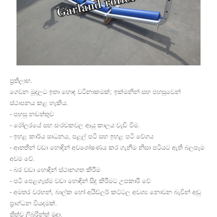
ප්‍රතිලාභ.
ගෙවන මුදලට ඉතා හොඳ වටිනාකමක්; ඉක්මනින් සහ පහසුවෙන්
ස්ථාපනය කළ හැකිය.
- පහසු නඩත්තුව
- රෝලරයේ සහ සංරචකවල ආයු කාලය වැඩි වීම.
- ඉහළ කාර්ය සාධනය, පළල් පටි සහ ඉහළ පටි වේගය
- ආතතීන් වඩා හොඳින් අවශෝෂණය කර ගැනීම නිසා පටියට ඇති බලපෑම
අවම වේ.
- බර වඩා හොඳින් ස්ථානගත කිරීම
- පටි පෙළගැස්ම වඩා හොඳින් සිදු කිරීමට උපකාරී වේ
- අමතර වරහන්, බාල්ක හෝ අයිඩ්ලර් කට්ටල අවශ්‍ය නොවන බැවින් අඩු
ප්‍රාග්ධන වියදමක්.
ත්‍රිත්ව ලිබරින්ත් මුද්‍රා.