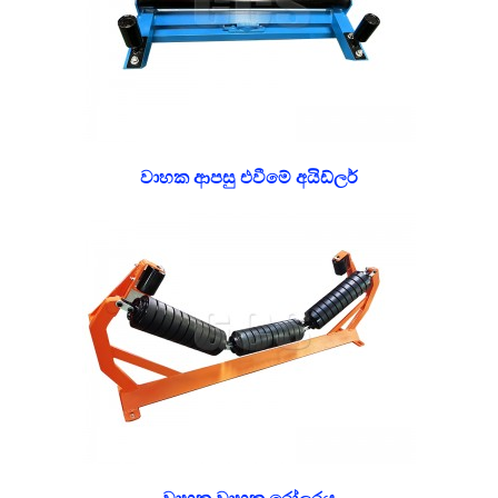
වාහක ආපසු එවීමේ අයිඩ්ලර්