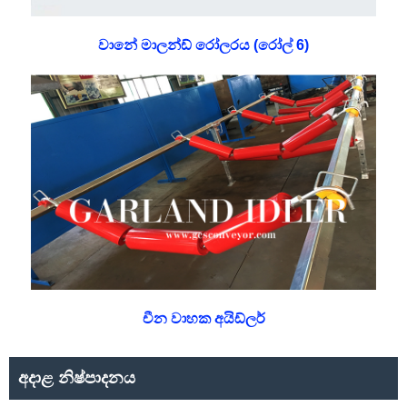
වානේ මාලන්ඩ් රෝලරය (රෝල් 6)
චීන වාහක අයිඩ්ලර්
අදාළ නිෂ්පාදනය