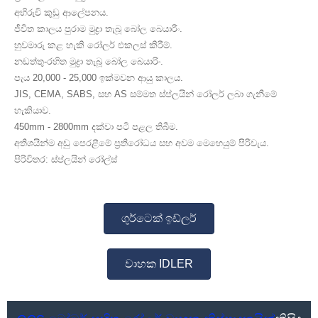
අභිරුචි කුඩු ආලේපනය.
ජීවිත කාලය පුරාම මුද්‍රා තැබූ බෝල බෙයාරිං.
හුවමාරු කළ හැකි රෝලර් එකලස් කිරීම්.
නඩත්තු-රහිත මුද්‍රා තැබූ බෝල බෙයාරිං.
පැය 20,000 - 25,000 ඉක්මවන ආයු කාලය.
JIS, CEMA, SABS, සහ AS සම්මත ස්ප්ලයින් රෝලර් ලබා ගැනීමේ
හැකියාව.
450mm - 2800mm දක්වා පටි පළල තිබීම.
අතිශයින්ම අඩු පෙරළීමේ ප්‍රතිරෝධය සහ අවම මෙහෙයුම් පිරිවැය.
පිරිවිතර: ස්ප්ලයින් රෝල්ස්
ගුර්ටෙක් ඉඩ්ලර්
වාහක IDLER