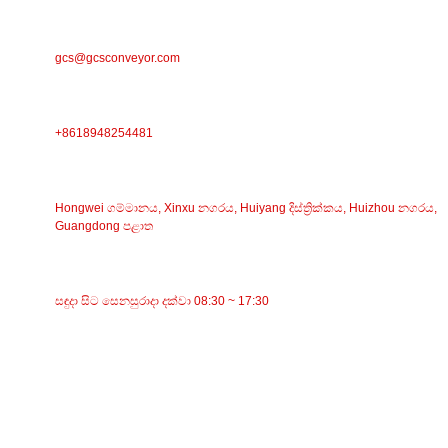
විද්‍යුත් තැපෑල
gcs@gcsconveyor.com
දුරකථන
+8618948254481
ලිපිනය
Hongwei ගම්මානය, Xinxu නගරය, Huiyang දිස්ත්‍රික්කය, Huizhou නගරය,
Guangdong පළාත
වැඩ කරන වෙලාව
සඳුදා සිට සෙනසුරාදා දක්වා 08:30 ~ 17:30
කාණ්ඩ
පටි වාහකය
රෝලර් වාහකය
ඇලුමිනියම් රෝලර්