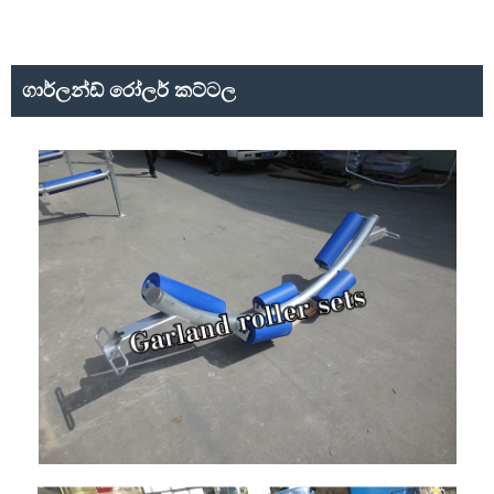
ගාර්ලන්ඩ් රෝලර් කට්ටල