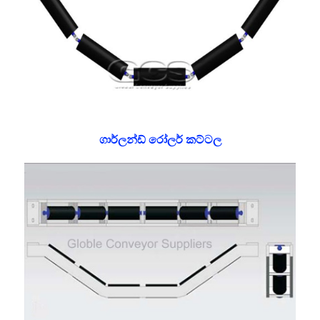
ගාර්ලන්ඩ් රෝලර් කට්ටල