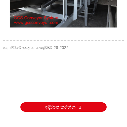
පළ කිරීමේ කාලය: දෙසැම්බර්-26-2022
පරීක්ෂණයක්
අපගේ නිෂ්පාදන හෝ මිල ලැයිස්තුව පිළිබඳ විමසීම් සඳහා, කරුණාකර
ඔබගේ විද්‍යුත් තැපෑල අප වෙත තබන්න, අපි පැය 24ක් ඇතුළත සම්බන්ධ
වන්නෙමු.
ඉදිරිපත් කරන්න