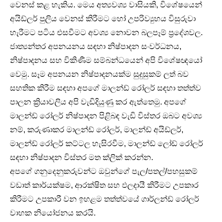
වෙනස් කළ හැකිය. මෙය අත්‍යවශ්‍ය වාසියකි, විශේෂයෙන්
අයිඩ්ලර් පුලිය වෙනස් කිරීමට හෝ උපරිව්‍යුහය විසුරුවා
හැරීමට පටිය එසවීමට අවශ්‍ය නොවන බලපෑම් ප්‍රදේශවල.
ජාත්‍යන්තර අපනයනය සඳහා නිෂ්පාදන සංවර්ධනය,
නිෂ්පාදනය සහ විකිණීම සම්බන්ධයෙන් අපි විශේෂඥයෝ
වෙමු. සෑම අපනයන නිෂ්පාදනයක්ම සුදුසුකම් ලත් බව
සහතික කිරීම සඳහා අපගේ මාලන්ඩ් රෝලර් සඳහා තත්ත්ව
පාලන ක්‍රියාවලිය අපි වැඩිදියුණු කර ඇත්තෙමු. අපගේ
මාලන්ඩ් රෝලර් නිෂ්පාදන පිළිබඳ වැඩි විස්තර ඔබට අවශ්‍ය
නම්, කරුණාකර මාලන්ඩ් රෝලර්, මාලන්ඩ් අයිඩ්ලර්,
මාලන්ඩ් රෝලර් කට්ටල හැසිරවීම, මාලන්ඩ් ලෝඩ් රෝලර්
සඳහා නිෂ්පාදන විස්තර මත ක්ලික් කරන්න.
අපගේ ගනුදෙනුකරුවන්ට ඔවුන්ගේ පැල/පතල්/පහසුකම්
වඩාත් කාර්යක්ෂම, ආරක්ෂිත සහ ඵලදායී කිරීමට උපකාර
කිරීමට උපකාරී වන ඉහළම තත්ත්වයේ ගාර්ලන්ඩ් රෝලර්
වාහක නියෝජනය කරයි.