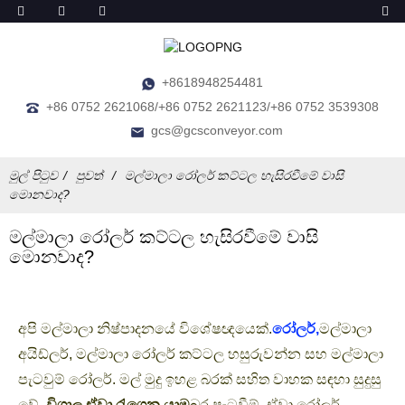
+8618948254481
+86 0752 2621068/+86 0752 2621123/+86 0752 3539308
gcs@gcsconveyor.com
මුල් පිටුව
පුවත්
මල්මාලා රෝලර් කට්ටල හැසිරවීමේ වාසි
මොනවාද?
මල්මාලා රෝලර් කට්ටල හැසිරවීමේ වාසි
මොනවාද?
අපි මල්මාලා නිෂ්පාදනයේ විශේෂඥයෙක්.
රෝලර්,
මල්මාලා
අයිඩ්ලර්, මල්මාලා රෝලර් කට්ටල හසුරුවන්න සහ මල්මාලා
පැටවුම් රෝලර්. මල් මුදු ඉහළ බරක් සහිත වාහක සඳහා සුදුසු
වේ.
විශාල ඒවා රැගෙන යාම
බර පැටවීම්. ඒවා රෝලර්