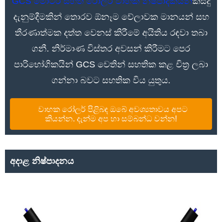
GCS මෝටර් සහිත රෝලර් වාහක නිෂ්පාදකයින්
කිසිදු
දැනුම්දීමකින් තොරව ඕනෑම වේලාවක මානයන් සහ
තීරණාත්මක දත්ත වෙනස් කිරීමේ අයිතිය රඳවා තබා
ගනී. නිර්මාණ විස්තර අවසන් කිරීමට පෙර
පාරිභෝගිකයින් GCS වෙතින් සහතික කළ චිත්‍ර ලබා
ගන්නා බවට සහතික විය යුතුය.
වාහක රෝලර් පිළිබඳ ඔබේ අවශ්‍යතාවය අපට
කියන්න. දැන්ම අප හා සම්බන්ධ වන්න!
අදාළ නිෂ්පාදනය