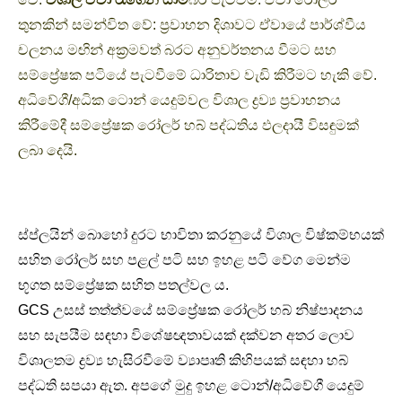
තුනකින් සමන්විත වේ: ප්‍රවාහන දිශාවට ඒවායේ පාර්ශ්වීය
චලනය මඟින් අක්‍රමවත් බරට අනුවර්තනය වීමට සහ
සම්ප්‍රේෂක පටියේ පැටවීමේ ධාරිතාව වැඩි කිරීමට හැකි වේ.
අධිවේගී/අධික ටොන් යෙදුම්වල විශාල ද්‍රව්‍ය ප්‍රවාහනය
කිරීමේදී සම්ප්‍රේෂක රෝලර් හබ් පද්ධතිය ඵලදායී විසඳුමක්
ලබා දෙයි.
ස්ප්ලයින් බොහෝ දුරට භාවිතා කරනුයේ විශාල විෂ්කම්භයක්
සහිත රෝලර් සහ පළල් පටි සහ ඉහළ පටි වේග මෙන්ම
භූගත සම්ප්‍රේෂක සහිත පතල්වල ය.
GCS උසස් තත්ත්වයේ සම්ප්‍රේෂක රෝලර් හබ් නිෂ්පාදනය
සහ සැපයීම සඳහා විශේෂඥතාවයක් දක්වන අතර ලොව
විශාලතම ද්‍රව්‍ය හැසිරවීමේ ව්‍යාපෘති කිහිපයක් සඳහා හබ්
පද්ධති සපයා ඇත. අපගේ මුදු ඉහළ ටොන්/අධිවේගී යෙදුම්