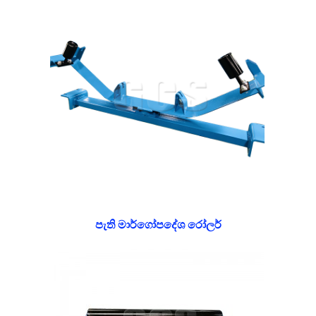
පැති මාර්ගෝපදේශ රෝලර්