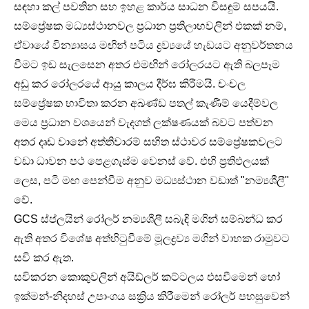
සඳහා කල් පවතින සහ ඉහළ කාර්ය සාධන විසඳුම් සපයයි.
සම්ප්‍රේෂක මධ්‍යස්ථානවල ප්‍රධාන ප්‍රතිලාභවලින් එකක් නම්,
ඒවායේ වින්‍යාසය මඟින් පටිය ද්‍රව්‍යයේ හැඩයට අනුවර්තනය
වීමට ඉඩ සැලසෙන අතර එමඟින් රෝලරයට ඇති බලපෑම
අඩු කර රෝලරයේ ආයු කාලය දීර්ඝ කිරීමයි. චංචල
සම්ප්‍රේෂක භාවිතා කරන අඛණ්ඩ පතල් කැණීම් යෙදීම්වල
මෙය ප්‍රධාන වශයෙන් වැදගත් ලක්ෂණයක් බවට පත්වන
අතර දෘඩ වානේ අත්තිවාරම් සහිත ස්ථාවර සම්ප්‍රේෂකවලට
වඩා ධාවන පථ පෙළගැස්ම වෙනස් වේ. එහි ප්‍රතිඵලයක්
ලෙස, පටි මඟ පෙන්වීම අනුව මධ්‍යස්ථාන වඩාත් "නම්‍යශීලී"
වේ.
GCS ස්ප්ලයින් රෝලර් නම්‍යශීලී සබැඳි මගින් සම්බන්ධ කර
ඇති අතර විශේෂ අත්හිටුවීමේ මූලද්‍රව්‍ය මගින් වාහක රාමුවට
සවි කර ඇත.
සවිකරන කොකුවලින් අයිඩ්ලර් කට්ටලය එසවීමෙන් හෝ
ඉක්මන්-නිදහස් උපාංගය සක්‍රිය කිරීමෙන් රෝලර් පහසුවෙන්