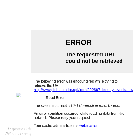
වාහක අයිඩ්ලර්
ගාර්ලන්ඩ් රෝලර්
බලපෑම් රෝලරය
පොලිඑතිලීන් රෝලර්
පනාව රෝලර්
පැතලි වාහක රෝලර්
V ආපසු රෝලරය
වාහක රෝලර් වරහන
© ප්‍රකාශන හිමිකම - 2021: සියලුම හිමිකම් ඇවිරිණි.
විශේෂාංග නිෂ්පාදන
,
අඩවි
සිතියම
,
වාහක ගුරුත්වාකර්ෂණ රෝලර්
,
පටි වාහකය
,
ඇලුමිනියම් ගුරුත්වාකර්ෂණ