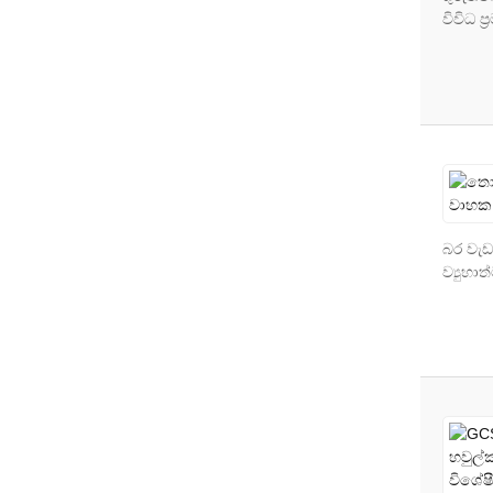
විවිධ 
බර වැඩ
ව්‍යුහා