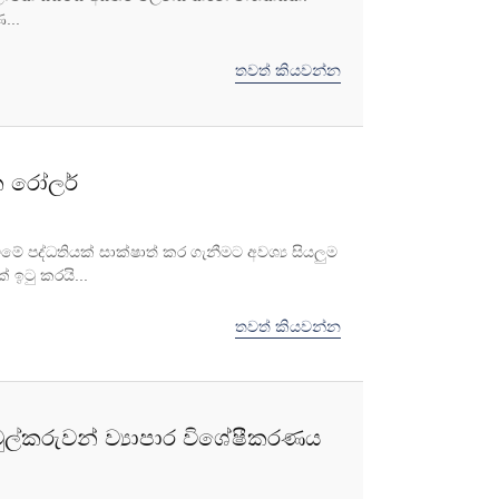
...
තවත් කියවන්න
ක රෝලර්
වීමේ පද්ධතියක් සාක්ෂාත් කර ගැනීමට අවශ්‍ය සියලුම
් ඉටු කරයි...
තවත් කියවන්න
ුල්කරුවන් ව්‍යාපාර විශේෂීකරණය