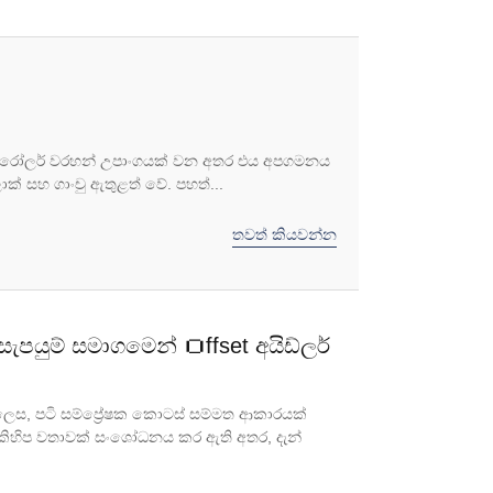
යන රෝලර් වරහන් උපාංගයක් වන අතර එය අපගමනය
ක් සහ ගාංචු ඇතුළත් වේ. පහත්...
තවත් කියවන්න
ැපයුම් සමාගමෙන් Ｏffset අයිඩ්ලර්
 ලෙස, පටි සම්ප්‍රේෂක කොටස් සම්මත ආකාරයක්
කිහිප වතාවක් සංශෝධනය කර ඇති අතර, දැන්