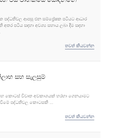
රේෂක පද්ධතිවල ආපසු එන සම්ප්‍රේෂක පටියට ආධාර
ි අතර පටිය සඳහා අවශ්‍ය සහාය ලබා දීම සඳහා
.
තවත් කියවන්න
රතිලාභ සහ සැලසුම්
්තූන් සහ කොටස් විවෘත අවකාශයක් හරහා ගෙනයාමට
ිරවීමේ පද්ධතිවල කොටසකි ...
තවත් කියවන්න