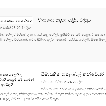
වාහකය සඳහා අක්‍රිය රාමුව
 විසින් 23-02-14 දින
මක රෝලර් වරහන් උපාංගයක් යනු රෝලර් ප්‍රතිස්ථාපනයට පහසුකම් සප
ි රෝලර් වරහනක්, ස්ටෑන්ඩ්ඕෆ්, අල්ෙපෙනති, ශරීරය, රෝලර්, සීමිත බ්ලො
සීමාසහිත ග්ලෝබල් කන්වේයර් ස
පරිපාලක විසින් 23-02-08 දින
පරිණත තොග ද්‍රව්‍ය සම්ප්‍රේෂණ උපකරණයක්
ර ඇති අතර, නිෂ්පාදනයේ සහ භාවිතයේ පැන නගින ගැටළු අනුව ආකෘතිය 
්ධ DTII (A) වර්ගය [1] දක්වා පරිණාමය වී ඇත. ...