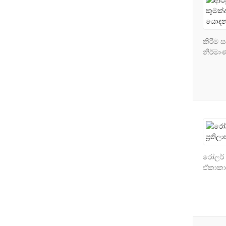
කිරීම 
නිර්මා
රෝලර් 
ඒකාකාර