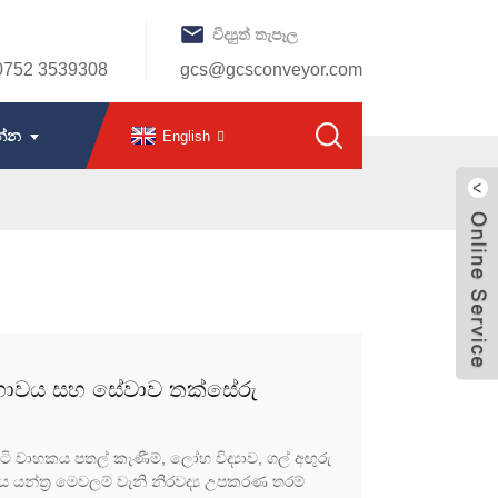
විද්‍යුත් තැපෑල
0752 3539308
gcs@gcsconveyor.com
න්න
English
කභාවය සහ සේවාව තක්සේරු
වාහකය පතල් කැණීම්, ලෝහ විද්‍යාව, ගල් අඟුරු
යන්ත්‍ර මෙවලම් වැනි නිරවද්‍ය උපකරණ තරම්