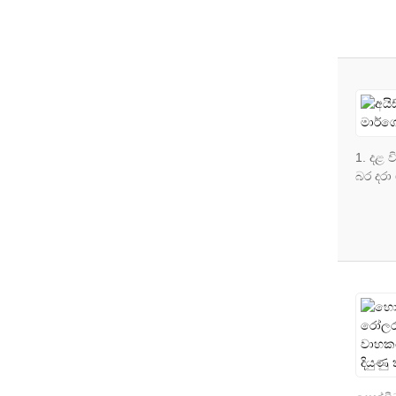
1. දළ 
බර දරා 