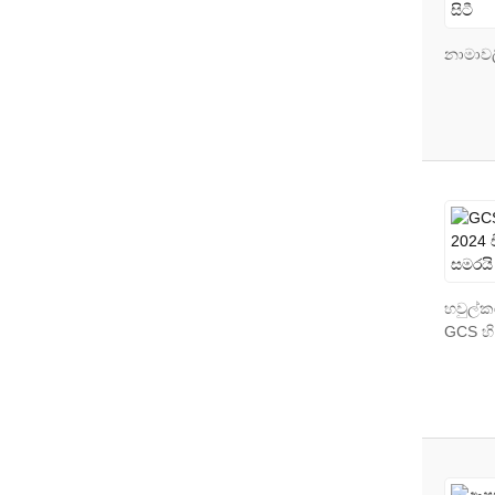
නාමාව
හවුල්ක
GCS හි 