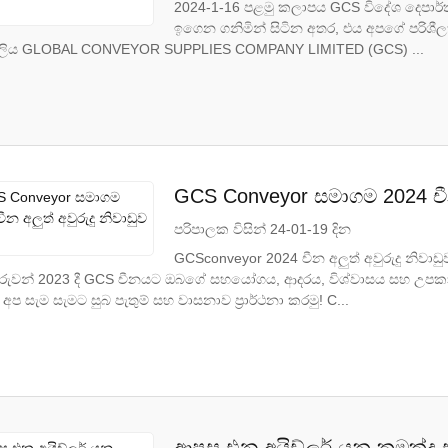
2024-1-16 පළමු කලාපය GCS විදේශ දෙපාර්තම
ඉගෙන ගනිමින් සිටින අතර, එය අපගේ පරිශී
ලිය GLOBAL CONVEYOR SUPPLIES COMPANY LIMITED (GCS) ...
GCS Conveyor සමාගම 2024 චීන 
පරිපාලක විසින් 24-01-19 දින
GCSconveyor 2024 චීන අලුත් අවුරුදු නිවාඩ
රුවන් 2023 දී GCS චීනයට ඔබගේ සහයෝගය, ආදරය, විශ්වාසය සහ උපකාරයට
අප සැම සැමට සුබ පැතුම් සහ වාසනාව ප්‍රාර්ථනා කරමු! C...
ආපසු එන අයිඩ්ලර් යනු කුමක