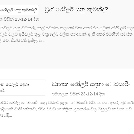
ට්‍රග් රෝලර් යනු කුමක්ද?
 විසින් 23-12-14 දින
් අයිඩ්ලර් යනු වටකුරු, කල් පවතින නලයක් වන අතර එය ට්‍රොෆ් අයිඩ්ලර
ලර් වලට අයිඩ්ලර් තුළ චක්‍රලේඛ චලිත පරාසයක් ඇති අතර එමඟින් සමස්ත ස
ී වේ. වින්ටේජ් ප්‍රතිලාභ ...
වාහක රෝලර් සඳහා ෙබයාරිං
පරිපාලක විසින් 23-12-14 දින
 කට්ට බෝල ෙබයාරිං යනු වඩාත් සුලභ ෙබයාරිං වර්ගය වන අතර, අඩු ඝර්ෂ
 ආදියෙහි වාසි සහිතව, ඒවා විවිධ යාන්ත්‍රික උපකරණවල බහුලව භාවිතා වේ
ලියේදී...