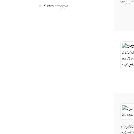
ඉහළ න
වාහක රෝලරය
ගුරුත්
ගුරුත්