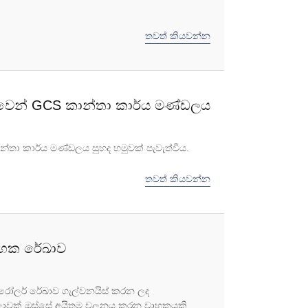
තවත් කියවන්න
නුවෙන් GCS කාන්තා කාර්ය මණ්ඩලය
න්තා කාර්ය මණ්ඩලය සුහද හමුවක් පැවැත්වීය.
තවත් කියවන්න
වාහක රේඛාව
 රෝලර් රේඛාව ගැල්වනයිස් කරන ලද
මාලාවක් ඔස්සේ අයිතම චලනය කරන වාහකයකි.