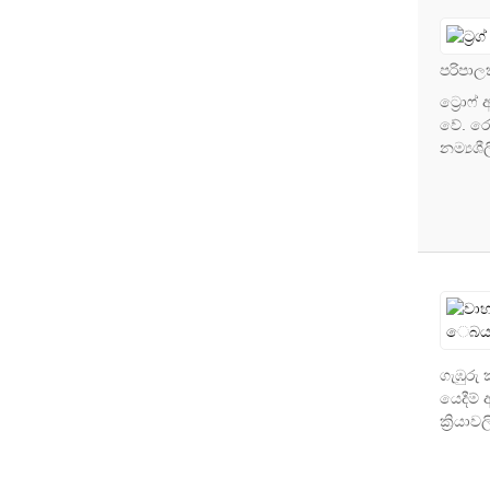
පරිපාලක
ට්‍රොෆ
වේ. රෝ
නම්‍යශීල
ගැඹුරු
යෙදීම්
ක්‍රියාව