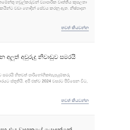
ේන්තු හවුල්කරුවන් ව්‍යාපාරික වෘත්තීය කුසලතා
ලකයින්ට වඩා හොඳින් සේවය කරනු ඇත. නිෂ්පාදන
තවත් කියවන්න
අලුත් අවුරුදු නිවාඩුව සමරයි
ුව සමරයි හිතවත් පාරිභෝගික/සැපයුම්කරු
 ස්තූතියි. අපි එක්ව 2024 වසරට පිවිසෙන විට,
තවත් කියවන්න
්ද සහ එය වාහකයේ යොදන්නේ