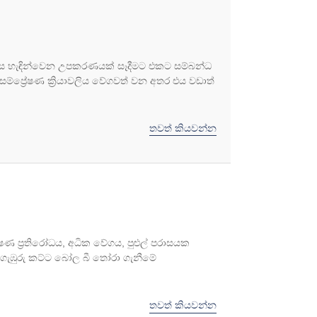
් ලෙස හැඳින්වෙන උපකරණයක් සෑදීමට එකට සම්බන්ධ
ම්ප්‍රේෂණ ක්‍රියාවලිය වේගවත් වන අතර එය වඩාත්
තවත් කියවන්න
ණ ප්‍රතිරෝධය, අධික වේගය, පුළුල් පරාසයක
. ගැඹුරු කට්ට බෝල බී තෝරා ගැනීමේ
තවත් කියවන්න