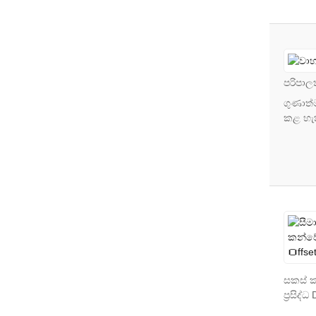
පරිපාලක
ගුණාත්
කළ හැක
සකස් ක
ප්‍රසිද