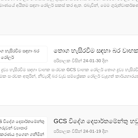
ප්‍රමාණයේ අයිතම සඳහා රෝලර් සකස් කර ඇත. එබැවින්, මෙම ගුරුත්වාකර්ෂණ
තොග හැසිරවීම සඳහා බර වාහ
පරිපාලක විසින් 24-01-30 දින
 ද්‍රව්‍ය හැසිරවීම සඳහා වාහක සංරචක GCS වාහක රෝලර් තොග ද්‍රව්‍ය හැසිර
ත්මක සංරචක අතුරින්, නිවැරදි බර වැඩ සම්ප්‍රේෂක රෝලර් වැදගත් කාර්යභාරයක
GCS විදේශ දෙපාර්තමේන්තු හව
ඉගෙන ගනිමින් සිටී
පරිපාලක විසින් 24-01-19 දින