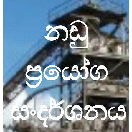
නඩු
ප්‍රයෝග
සංදර්ශනය