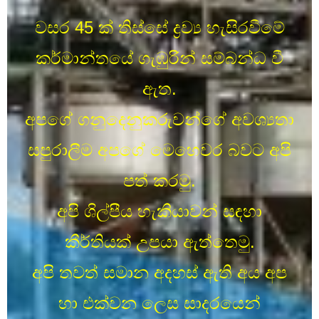
වසර 45 ක් තිස්සේ ද්‍රව්‍ය හැසිරවීමේ
කර්මාන්තයේ ගැඹුරින් සම්බන්ධ වී
ඇත.
අපගේ ගනුදෙනුකරුවන්ගේ අවශ්‍යතා
සපුරාලීම අපගේ මෙහෙවර බවට අපි
පත් කරමු.
අපි ශිල්පීය හැකියාවන් සඳහා
කීර්තියක් උපයා ඇත්තෙමු.
අපි තවත් සමාන අදහස් ඇති අය අප
හා එක්වන ලෙස සාදරයෙන්