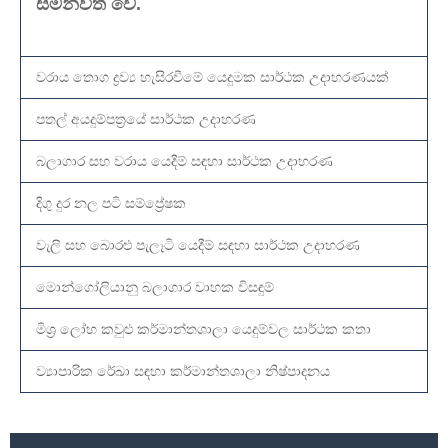
සමන්විත වේ.
වරාය තොග ද්‍රව්‍ය හැසිරවීමේ යෙදුමක සාර්ථක උදාහරණයක්
පතල් අයදුම්පත්‍රයේ සාර්ථක උදාහරණ
බලාගාර සහ වරාය යෙදීම් සඳහා සාර්ථක උදාහරණ
දිගු දුර නල පටි සම්ප්‍රේෂක
වැලි සහ බොරළු පැලෑටි යෙදීම් සඳහා සාර්ථක උදාහරණ
මොන්ගෝලියානු බලාගාර වාහක විසඳුම්
මිශ්‍ර ලෝහ කවුළු කර්මාන්තශාලා යෙදුම්වල සාර්ථක කතා
ව්‍යාපාරික රේඛා සඳහා කර්මාන්තශාලා නිෂ්පාදනය