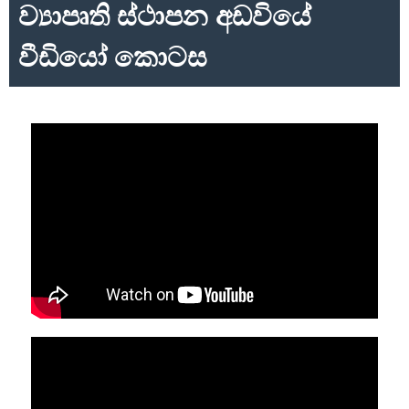
ව්‍යාපෘති ස්ථාපන අඩවියේ
වීඩියෝ කොටස