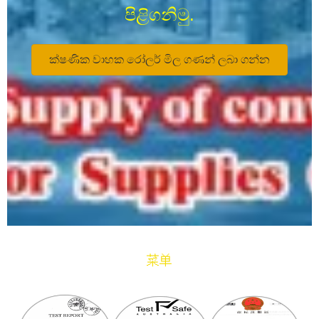
පිළිගනිමු.
ක්ෂණික වාහක රෝලර් මිල ගණන් ලබා ගන්න
菜单