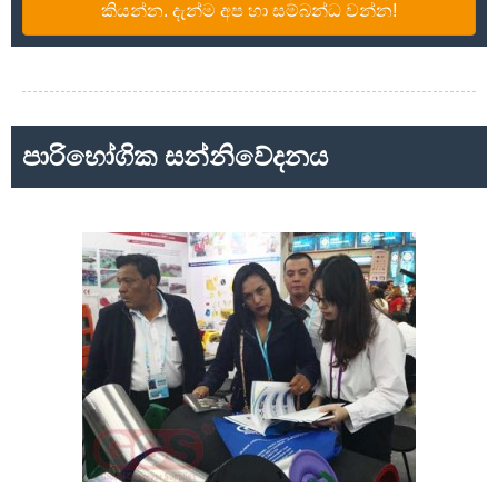
කියන්න. දැන්ම අප හා සම්බන්ධ වන්න!
පාරිභෝගික සන්නිවේදනය