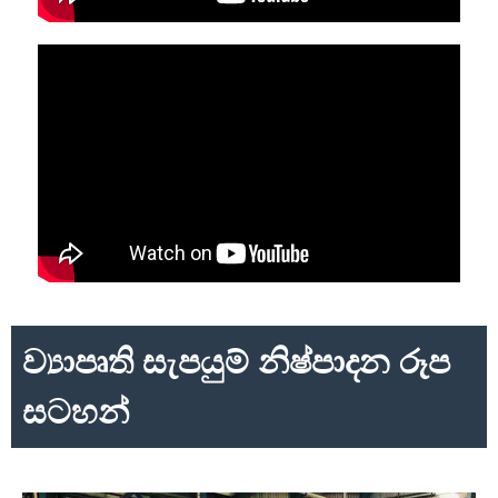
ව්‍යාපෘති සැපයුම් නිෂ්පාදන රූප
සටහන්