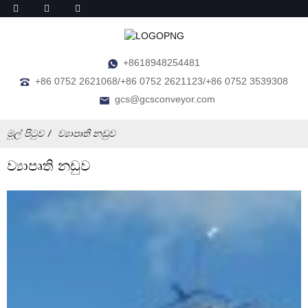
+8618948254481
+86 0752 2621068/+86 0752 2621123/+86 0752 3539308
gcs@gcsconveyor.com
මුල් පිටුව
ව්‍යාපෘති නඩුව
ව්‍යාපෘති නඩුව