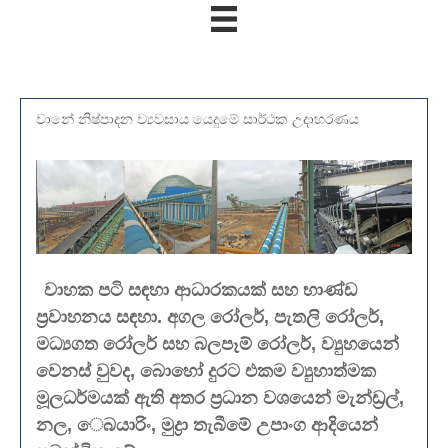
වානේ නිෂ්පාදන ව්‍යවසාය යෙදුමේ සාර්ථක උදාහරණය
වාහක පටි සඳහා ආධාරකයක් සහ භාණ්ඩ
ප්‍රවාහනය සඳහා. අගල රෝලර්, පැතලි රෝලර්,
මධ්‍යගත රෝලර් සහ බලපෑම් රෝලර්, ව්‍යුහයෙන්
වෙනස් වුවද, බොහෝ දුරට එකම ව්‍යුහාත්මක
මූලධර්මයක් ඇති අතර ප්‍රධාන වශයෙන් මැන්ඩ්‍රල්,
නල, ෙබයාරිං, මුද්‍රා තැබීමේ උපාංග ආදියෙන්