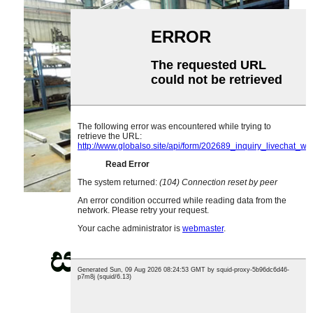
සාර්ථකත්වයේ
උදාහරණ