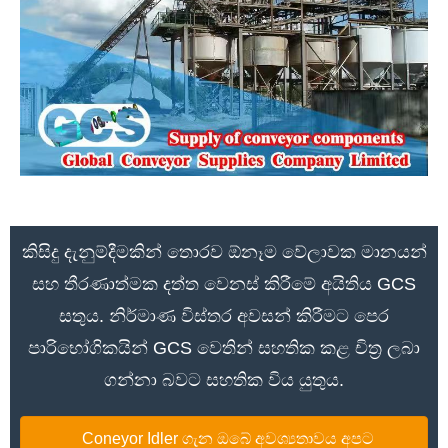
කිසිදු දැනුම්දීමකින් තොරව ඕනෑම වේලාවක මානයන්
සහ තීරණාත්මක දත්ත වෙනස් කිරීමේ අයිතිය GCS
සතුය. නිර්මාණ විස්තර අවසන් කිරීමට පෙර
පාරිභෝගිකයින් GCS වෙතින් සහතික කළ චිත්‍ර ලබා
ගන්නා බවට සහතික විය යුතුය.
Coneyor Idler ගැන ඔබේ අවශ්‍යතාවය අපට